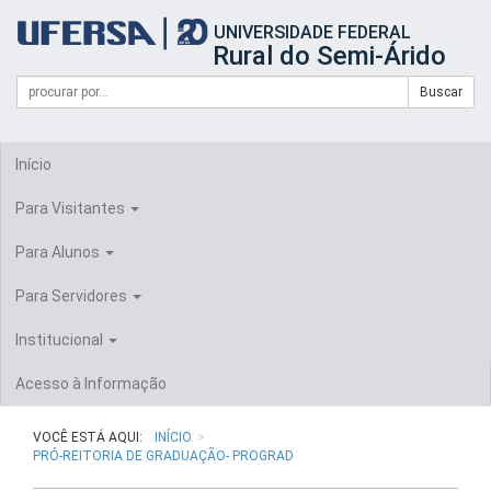
Início
UNIVERSIDADE FEDERAL
do
Rural do Semi-Árido
cabeçalho
do
Campo
Formulário
Buscar
portal
de
da
de
busca
UFERSA
Busca
Início
Para Visitantes
Para Alunos
Para Servidores
Institucional
Acesso à Informação
VOCÊ ESTÁ AQUI:
INÍCIO
PRÓ-REITORIA DE GRADUAÇÃO- PROGRAD