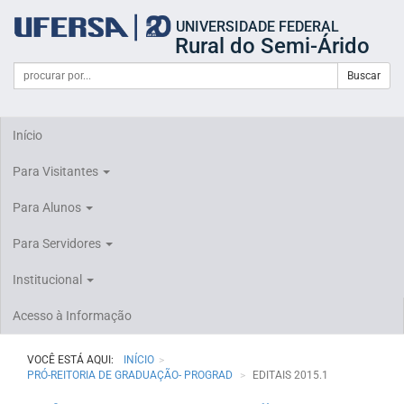
Início
UNIVERSIDADE FEDERAL
do
Rural do Semi-Árido
cabeçalho
do
Campo
Formulário
Buscar
portal
de
da
de
busca
UFERSA
Busca
Início
Para Visitantes
Para Alunos
Para Servidores
Institucional
Acesso à Informação
VOCÊ ESTÁ AQUI:
INÍCIO
PRÓ-REITORIA DE GRADUAÇÃO- PROGRAD
EDITAIS 2015.1