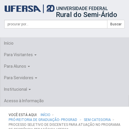
Início
UNIVERSIDADE FEDERAL
do
Rural do Semi-Árido
cabeçalho
do
Campo
Formulário
Buscar
portal
de
da
de
busca
UFERSA
Busca
Início
Para Visitantes
Para Alunos
Para Servidores
Institucional
Acesso à Informação
VOCÊ ESTÁ AQUI:
INÍCIO
PRÓ-REITORIA DE GRADUAÇÃO- PROGRAD
SEM CATEGORIA
PROCESSO SELETIVO DE DISCENTES PARA ATUAÇÃO NO PROGRAMA