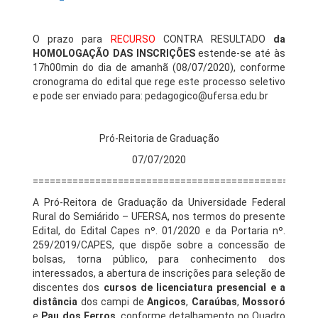
O prazo para
RECURSO
CONTRA RESULTADO
d
a
HOMOLOGAÇÃO DAS INSCRIÇÕES
estende-se até às
17h00min do dia de amanhã (08/07/2020), conforme
cronograma do edital que rege este processo seletivo
e pode ser enviado para: pedagogico@ufersa.edu.br
Pró-Reitoria de Graduação
07/07/2020
==================================================
A Pró-Reitora de Graduação da Universidade Federal
Rural do Semiárido – UFERSA, nos termos do presente
Edital, do Edital Capes nº. 01/2020 e da Portaria nº.
259/2019/CAPES, que dispõe sobre a concessão de
bolsas, torna público, para conhecimento dos
interessados, a abertura de inscrições para seleção de
discentes dos
cursos de
licenciatura presencial e a
distância
dos campi de
Angicos
,
Caraúbas
,
Mossoró
e
Pau dos Ferros
, conforme detalhamento no Quadro