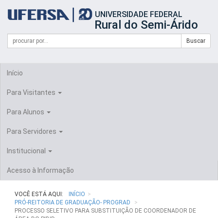
Início
UNIVERSIDADE FEDERAL
do
Rural do Semi-Árido
cabeçalho
do
Campo
Formulário
Buscar
portal
de
da
de
busca
UFERSA
Busca
Início
Para Visitantes
Para Alunos
Para Servidores
Institucional
Acesso à Informação
VOCÊ ESTÁ AQUI:
INÍCIO
PRÓ-REITORIA DE GRADUAÇÃO- PROGRAD
PROCESSO SELETIVO PARA SUBSTITUIÇÃO DE COORDENADOR DE