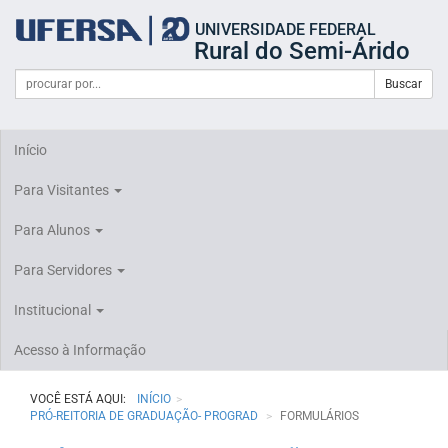
Início
UNIVERSIDADE FEDERAL
do
Rural do Semi-Árido
cabeçalho
do
Campo
Formulário
Buscar
portal
de
da
de
busca
UFERSA
Busca
Início
Para Visitantes
Para Alunos
Para Servidores
Institucional
Acesso à Informação
VOCÊ ESTÁ AQUI:
INÍCIO
PRÓ-REITORIA DE GRADUAÇÃO- PROGRAD
FORMULÁRIOS