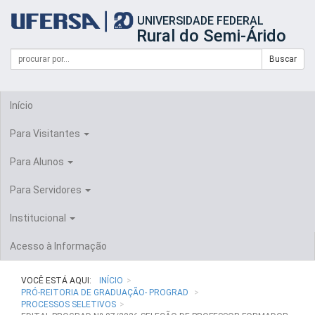
Início
UNIVERSIDADE FEDERAL
do
Rural do Semi-Árido
cabeçalho
do
Campo
Formulário
Buscar
portal
de
da
de
busca
UFERSA
Busca
Início
Para Visitantes
Para Alunos
Para Servidores
Institucional
Acesso à Informação
VOCÊ ESTÁ AQUI:
INÍCIO
PRÓ-REITORIA DE GRADUAÇÃO- PROGRAD
PROCESSOS SELETIVOS