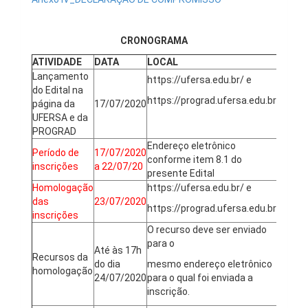
CRONOGRAMA
ATIVIDADE
DATA
LOCAL
Lançamento
https://ufersa.edu.br/ e
do Edital na
https://prograd.ufersa.edu.br/
página da
17/07/2020
UFERSA e da
PROGRAD
Endereço eletrônico
Período de
17/07/2020
conforme item 8.1 do
inscrições
a 22/07/20
presente Edital
Homologação
https://ufersa.edu.br/ e
das
23/07/2020
https://prograd.ufersa.edu.br/
inscrições
O recurso deve ser enviado
para o
Até às 17h
Recursos da
do dia
mesmo endereço eletrônico
homologação
24/07/2020
para o qual foi enviada a
inscrição.