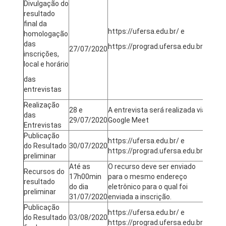
Divulgação do
resultado
final da
https://ufersa.edu.br/ e
homologação
das
https://prograd.ufersa.edu.br/
27/07/2020
inscrições,
local e horário
das
entrevistas
Realização
28 e
A entrevista será realizada via
das
29/07/2020
Google Meet
Entrevistas
Publicação
https://ufersa.edu.br/ e
do Resultado
30/07/2020
https://prograd.ufersa.edu.br/
preliminar
Até as
O recurso deve ser enviado
Recursos do
17h00min
para o mesmo endereço
resultado
do dia
eletrônico para o qual foi
preliminar
31/07/2020
enviada a inscrição.
Publicação
https://ufersa.edu.br/ e
do Resultado
03/08/2020
https://prograd.ufersa.edu.br/