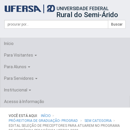
Início
UNIVERSIDADE FEDERAL
do
Rural do Semi-Árido
cabeçalho
do
Campo
Formulário
Buscar
portal
de
da
de
busca
UFERSA
Busca
Início
Para Visitantes
Para Alunos
Para Servidores
Institucional
Acesso à Informação
VOCÊ ESTÁ AQUI:
INÍCIO
PRÓ-REITORIA DE GRADUAÇÃO- PROGRAD
SEM CATEGORIA
EDITAL SELEÇÃO DE PRECEPTORES PARA ATUAREM NO PROGRAMA